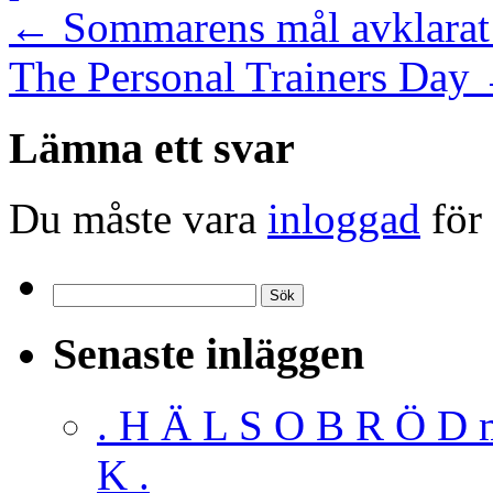
←
Sommarens mål avklarat
The Personal Trainers Day
Lämna ett svar
Du måste vara
inloggad
för 
Sök
efter:
Senaste inläggen
. H Ä L S O B R Ö D 
K .