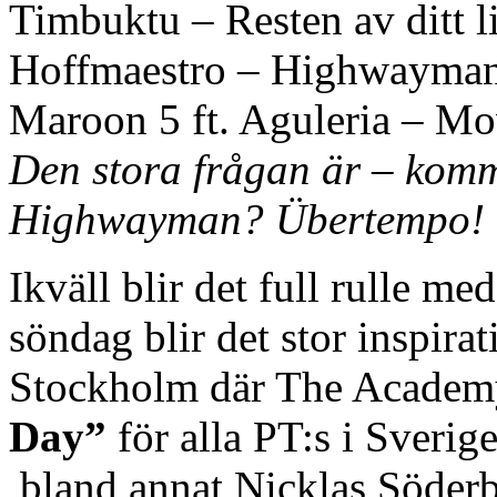
Timbuktu – Resten av ditt l
Hoffmaestro – Highwayma
Maroon 5 ft. Aguleria – Mo
Den stora frågan är – komme
Highwayman? Übertempo!
Ikväll blir det full rulle m
söndag blir det stor inspir
Stockholm där The Academy
Day”
för alla PT:s i Sveri
bland annat Nicklas Söde