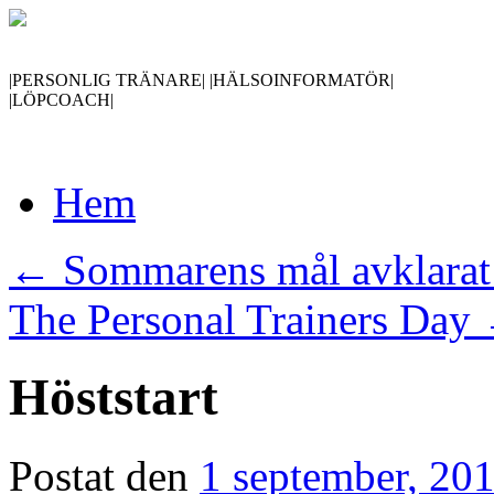
|PERSONLIG TRÄNARE| |HÄLSOINFORMATÖR|
|LÖPCOACH|
Gå
Hem
till
innehåll
←
Sommarens mål avklarat
The Personal Trainers Day
Höststart
Postat den
1 september, 20