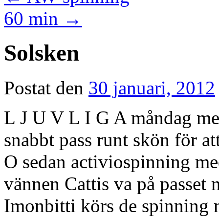
60 min
→
Solsken
Postat den
30 januari, 2012
L J U V L I G A måndag med 
snabbt pass runt skön för att 
O sedan activiospinning me
vännen Cattis va på passet 
Imonbitti körs de spinning m