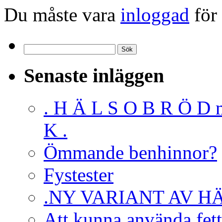
Du måste vara
inloggad
för 
Sök
efter:
Senaste inläggen
. H Ä L S O B R Ö D 
K .
Ömmande benhinnor?
Fystester
.NY VARIANT AV H
Att kunna använda fett