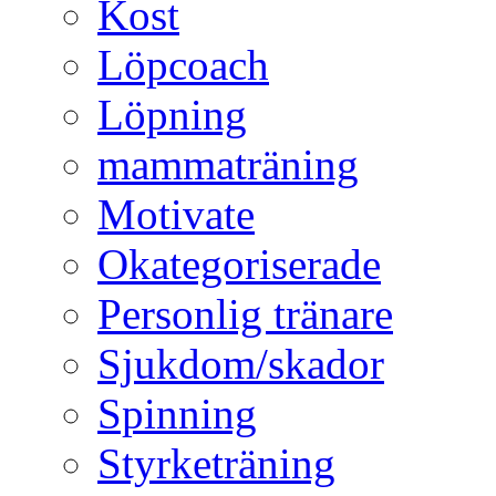
Kost
Löpcoach
Löpning
mammaträning
Motivate
Okategoriserade
Personlig tränare
Sjukdom/skador
Spinning
Styrketräning