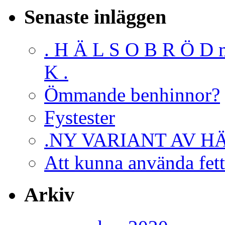
Senaste inläggen
. H Ä L S O B R Ö D 
K .
Ömmande benhinnor?
Fystester
.NY VARIANT AV H
Att kunna använda fett
Arkiv