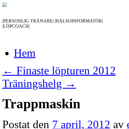
|PERSONLIG TRÄNARE| |HÄLSOINFORMATÖR|
|LÖPCOACH|
Gå
Hem
till
innehåll
←
Finaste löpturen 2012
Träningshelg
→
Trappmaskin
Postat den
7 april, 2012
av