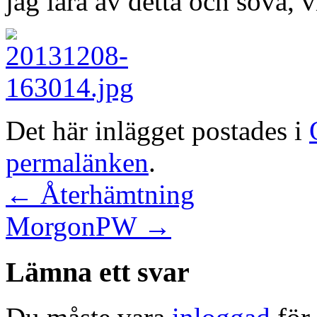
jag lära av detta och sova, v
Det här inlägget postades i
permalänken
.
←
Återhämtning
MorgonPW
→
Lämna ett svar