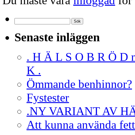
Du måste vara
inloggad
för 
Sök
efter:
Senaste inläggen
. H Ä L S O B R Ö D 
K .
Ömmande benhinnor?
Fystester
.NY VARIANT AV H
Att kunna använda fett