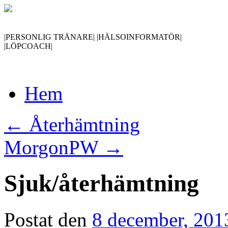
|PERSONLIG TRÄNARE| |HÄLSOINFORMATÖR|
|LÖPCOACH|
Gå
Hem
till
innehåll
←
Återhämtning
MorgonPW
→
Sjuk/återhämtning
Postat den
8 december, 201