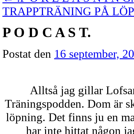
TRAPPTRÄNING PÅ L
P O D C A S T.
Postat den
16 september, 2
Alltså jag gillar Lof
Träningspodden. Dom är sk
löpning. Det finns ju en m
har inte hittat någon j