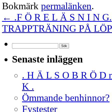
Bokmärk
permalänken
.
←
.F Ö R E L Ä S N I N G.
TRAPPTRÄNING PÅ L
Sök
efter:
Senaste inläggen
. H Ä L S O B R Ö D 
K .
Ömmande benhinnor?
Fystester