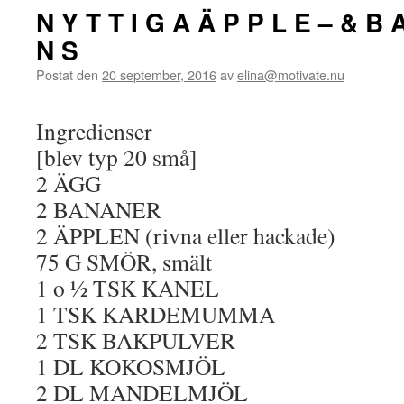
N Y T T I G A Ä P P L E – & B 
N S
Postat den
20 september, 2016
av
elina@motivate.nu
Ingredienser
[blev typ 20 små]
2 ÄGG
2 BANANER
2 ÄPPLEN (rivna eller hackade)
75 G SMÖR, smält
1 o ½ TSK KANEL
1 TSK KARDEMUMMA
2 TSK BAKPULVER
1 DL KOKOSMJÖL
2 DL MANDELMJÖL