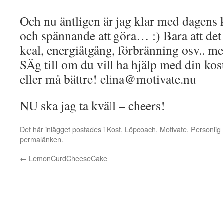
Och nu äntligen är jag klar med dagens
och spännande att göra… :) Bara att det 
kcal, energiåtgång, förbränning osv.. men
SÄg till om du vill ha hjälp med din kost
eller må bättre! elina@motivate.nu
NU ska jag ta kväll – cheers!
Det här inlägget postades i
Kost
,
Löpcoach
,
Motivate
,
Personlig 
permalänken
.
←
LemonCurdCheeseCake