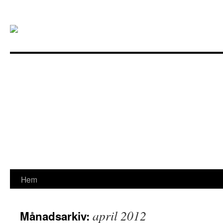
Gå
Hem
till
april 2012
Månadsarkiv:
innehåll