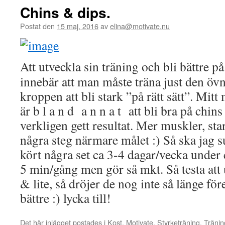
Chins & dips.
Postat den
15 maj, 2016
av
elina@motivate.nu
Att utveckla sin träning och bli bättre på
innebär att man måste träna just den övni
kroppen att bli stark ”på rätt sätt”. Mi
är b l a n d a n n a t att bli bra på chin
verkligen gett resultat. Mer muskler, st
några steg närmare målet :) Så ska jag
kört några set ca 3-4 dagar/vecka under
5 min/gång men gör så mkt. Så testa att 
& lite, så dröjer de nog inte så länge för
bättre :) lycka till!
Det här inlägget postades i
Kost
,
Motivate
,
Styrketräning
,
Tränin